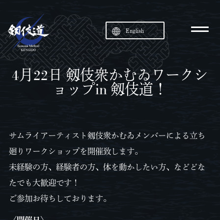
English
4月22日 剱伎衆かむゐワークシ
ョップin 剱伎道！
サムライアーティスト剱伎衆かむゐメンバーによる立ち
廻りワークショップを開催致します。
未経験の方、経験者の方、体を動かしたい方、などどな
たでも大歓迎です！
ご参加お待ちしております。
〈開催日〉