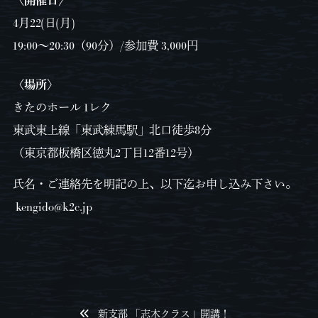
4月22(日(月)
19:00〜20:30（90分）/参加費 3,000円
〈場所〉
きたのホール 1レク
東武東上線「東武練馬駅」北口徒歩8分
（東京都板橋区徳丸2丁目12番12号）
氏名・ご連絡先を明記の上、以下迄お申し込み下さい。
kengido@k2c.jp
新支部 「志木クラス」開講！